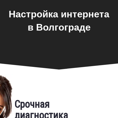
Настройка интернета
в Волгограде
Фирменная гарантия
Срочная
Бесплатный выезд
диагностика
Предоставляем фирменную