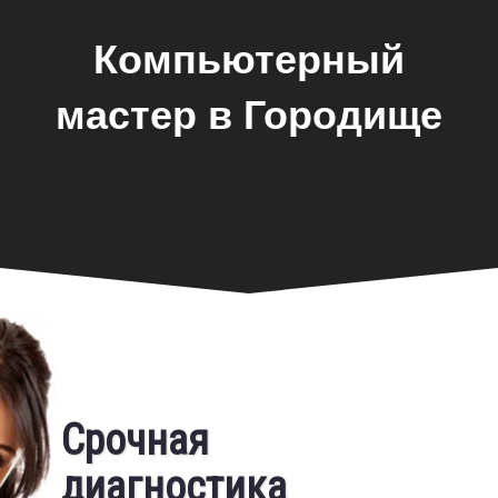
Компьютерный
мастер в Городище
Фирменная гарантия
Срочная
Бесплатный выезд
диагностика
Предоставляем фирменную