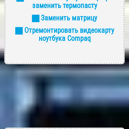
заменить термопасту
Заменить матрицу
Отремонтировать видеокарту
ноутбука Compaq