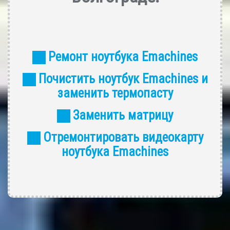
Ремонт ноутбука Emachines
Почистить ноутбук Emachines и
заменить термопасту
Заменить матрицу
Отремонтировать видеокарту
ноутбука Emachines